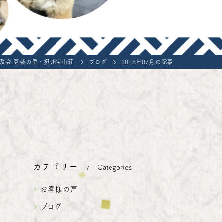
ons of the contract for the sale of living organisms
e-Shiba Inu
及会 豆柴の里・摂州宝山荘
ブログ
2018年07月の記事
カテゴリー
Categories
お客様の声
を
ブログ