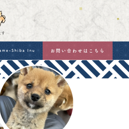
ます
お問い合わせはこちら
ame-Shiba Inu
g
mation
hu Hozanso's Mame-Shiba
-Shiba Inu
a Inu: Size, Price & Export from Japan's Oldest Breeder