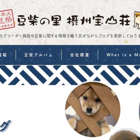
のブリーダー施設や豆柴に関する情報を織り交ぜながらブログを更新しており
情報
豆柴アルバム
会社概要
What is a M
・価格
豆柴イベント案内
特定商取引法の表示
Shiba Inu Trainin
流れ
よくある質問
MameShiba Infor
備
子犬の飼い方
Features of Sess
約事項
Purchase a Mame
グ
みフォーム
FAQs | Mame Shib