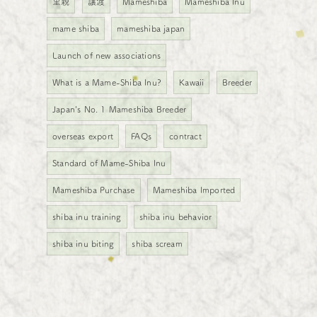
里親
譲渡
Mameshiba
Mameshiba Inu
mame shiba
mameshiba japan
Launch of new associations
What is a Mame-Shiba Inu?
Kawaii
Breeder
Japan's No. 1 Mameshiba Breeder
overseas export
FAQs
contract
Standard of Mame-Shiba Inu
Mameshiba Purchase
Mameshiba Imported
shiba inu training
shiba inu behavior
shiba inu biting
shiba scream