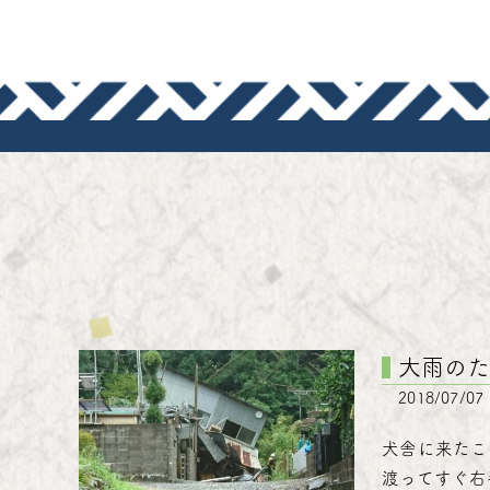
犬道-いぬ
大雨の
2018/07/07
犬舎に来たこ
渡ってすぐ右