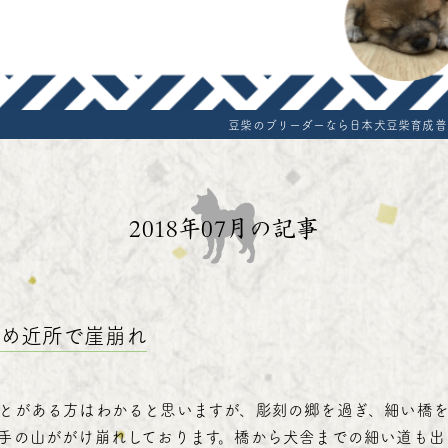
どう-オンラインショップ
Terms and conditi
Standard of Mam
Export cost
豆柴のブリーダーなら日本犬豆柴育成普
Reservation form
2018年07月の記事
ため近所で崖崩れ
とがある方はわかると思いますが、彫刻の郷を過ぎ、細い橋
手の山ががけ崩れしております。橋から犬舎までの細い道も出