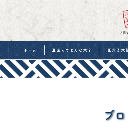
大阪
ホーム
豆柴ってどんな犬？
豆柴子犬
当犬舎の豆柴
豆柴の値段
豆柴の血統書・交配
購入までの
当犬舎の考え
お迎えの準
ご見学について
生体販売契
ブロ
購入申し込