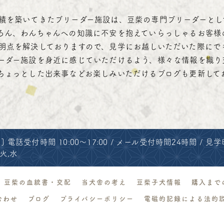
績を築いてきたブリーダー施設は、豆柴の専門ブリーダーとし
ろん、わんちゃんへの知識に不安を抱えていらっしゃるお客様
明点を解決しておりますので、見学にお越しいただいた際にで
ーダー施設を身近に感じていただけるよう、様々な情報を織り
ちょっとした出来事などお楽しみいただけるブログも更新して
 電話受付時間 10:00～17:00 / メール受付時間24時間 / 見学時間
 火,水
豆柴の血統書・交配
当犬舎の考え
豆柴子犬情報
購入まで
合わせ
ブログ
プライバシーポリシー
電磁的記録による法的