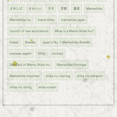
まめしば
かわいい
子犬
里親
譲渡
Mameshiba
Mameshiba Inu
mame shiba
mameshiba japan
Launch of new associations
What is a Mame-Shiba Inu?
Kawaii
Breeder
Japan's No. 1 Mameshiba Breeder
overseas export
FAQs
contract
Standard of Mame-Shiba Inu
Mameshiba Purchase
Mameshiba Imported
shiba inu training
shiba inu behavior
shiba inu biting
shiba scream