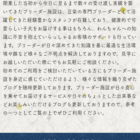
開業した当初から今日に至るまで数々の受け渡し実績を築
いてきたブリーダー施設は、豆柴の専門ブリーダーとして活
躍してきた経験豊かなスタッフが在籍しており、健康的で可
愛らしい子犬をお届けする事はもちろん、わんちゃんへの知
識に不安を抱えていらっしゃるお客様のサポートも行ってい
ます。ブリーダーが日々深めてきた知識を基に最適な生活環
境や餌など様々なご不明点を解決しておりますので、見学に
お越しいただいた際にでもお気軽にご相談ください。
初めてのご利用をご検討いただいている方にもブリーダー施
設を身近に感じていただけるよう、様々な情報を織り交ぜた
ブログを随時更新しております。ブリーダー施設が日々真心
を乗せてお届けするサービスや日々のちょっとした出来事な
どお楽しみいただけるブログも更新しておりますので、参考
の一つとしてご覧の上でぜひご利用ください。