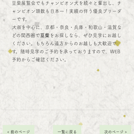
豆柴展覧会でもチャンピオン犬を続々と輩出し、チ
ャンピオン頭数も日本一！実績の伴う優良ブリーダ
ーです。
大阪
を中心に、京都・奈良・兵庫・和歌山・滋賀な
どの関西圏で
豆柴
をお探しなら、ぜひ見学にお越し
ください。もちろん遠方からのお越しも大歓迎で
す。随時見学のご予約を承っておりますので、WEB
予約からご確認ください。
< 前のページ
一覧に戻る
次のページ >