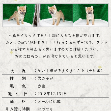
写真をクリックすると上部に大きな画像が見れます。
カメラの設定があまり上手く行っておらず白飛び、フラッ
シュ強すぎ等あると思いますのでご理解ください。
色味は動画の方が表現できていると思います。
状 況
：
飼い主様が決まりました♪（売約済）
性 別
：
男の子♂
毛 色
：
赤色
誕 生 日
：
2018年12月31日
価 格
：
メールに記載
引き渡し時期
：
いつでも