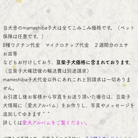
当犬舎のmameshiba子犬は全てこみこみ価格です。（ペット
保険は任意です。）
8種ワクチン代金 マイクロチップ代金 ２週間分のエサ
お皿等
などもお付けしており、
豆柴子犬価格に含まれております。
（豆柴子犬確認後の輸送費は別途請求）
mameshiba子犬代金以外にあれこれと別請求は一切ありま
せん。
お引渡し後お客様から写真をお送り頂いた場合は、豆柴子
犬情報に「愛犬アルバム」をお作りし、写真やメッセージを
追加してゆきます＾＾
詳しくは
愛犬アルバム
をご覧ください。