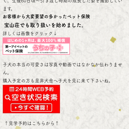
く、生後60日頃～引き渡し時期の成長した姿を撮影してい
ます。
お客様から大変要望の多かったペット保険
宝山荘でも取り扱いを始めました。
詳しくは画像をクリック↓
子犬の本当の可愛さは写真や動画ではなかなか伝わりませ
ん。
購入予定の方も是非犬舎へ子犬を見に来て下さいね。
↑
見学予約はこちらから
↑