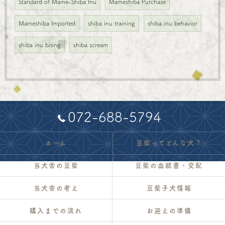
Standard of Mame-Shiba Inu
Mameshiba Purchase
Mameshiba Imported
shiba inu training
shiba inu behavior
shiba inu biting
shiba scream
072-688-5794
ホーム
豆柴ってどんな犬？
当犬舎の豆柴
豆柴の血統書・交配
当犬舎の考え
豆柴子犬情報
購入までの流れ
お迎えの準備