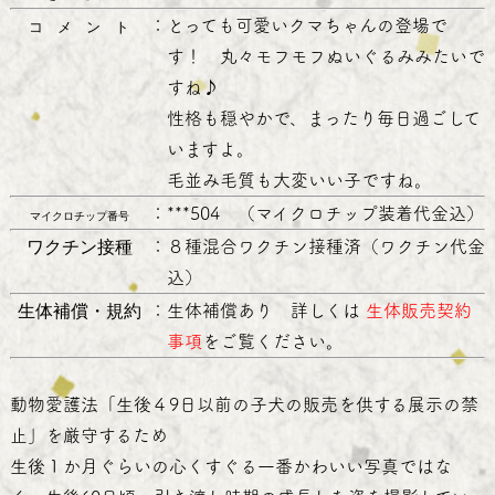
：
とっても可愛いクマちゃんの登場で
コ メ ン ト
す！ 丸々モフモフぬいぐるみみたいで
すね♪
性格も穏やかで、まったり毎日過ごして
いますよ。
毛並み毛質も大変いい子ですね。
：
***504 （マイクロチップ装着代金込）
マイクロチップ番号
ワクチン接種
：
８種混合ワクチン接種済（ワクチン代金
込）
生体補償・規約
：
生体補償あり 詳しくは
生体販売契約
事項
をご覧ください。
動物愛護法「生後４9日以前の子犬の販売を供する展示の禁
止」を厳守するため
生後１か月ぐらいの心くすぐる一番かわいい写真ではな