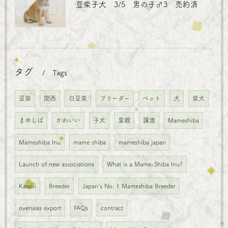
豆柴子犬 3/5 男の子♂3 売約済
タグ
Tags
豆柴
関西
白豆柴
ブリーダー
ペット
犬
柴犬
まめしば
かわいい
子犬
里親
譲渡
Mameshiba
Mameshiba Inu
mame shiba
mameshiba japan
Launch of new associations
What is a Mame-Shiba Inu?
Kawaii
Breeder
Japan's No. 1 Mameshiba Breeder
overseas export
FAQs
contract