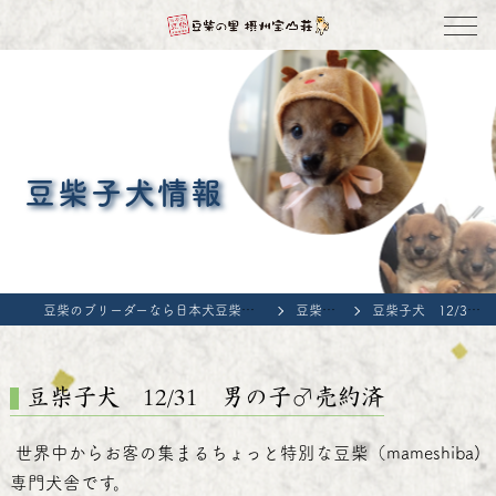
豆柴子犬情報
豆柴のブリーダーなら日本犬豆柴育成普及会 豆柴の里・摂州宝山荘
豆柴子犬情報
豆柴子犬 12/31 男の子♂売約済
豆柴子犬 12/31 男の子♂売約済
世界中からお客の集まるちょっと特別な豆柴（mameshiba)
専門犬舎です。