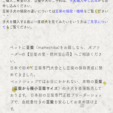
ご購入ご希望の方、豆柴子犬のご予約は、
子犬購入申し込み
からお
申し込みください。
豆柴子犬の値段の違いについては
豆柴の値段・価格
をご覧ください
＾＾
子犬を購入する前に一度成犬を見てみたいという方は
ご見学につい
て
をご覧ください。
ペットに
豆柴
（mameshiba)をお探しなら、
犬ブリ
ーダー
の【豆柴の里・摂州宝山荘】へご相談くださ
い。
日本で初めて豆柴専門犬舎とし豆柴の保存育成に努
めてきました。
ペットショップ
ではお目にかかれない、本物の
豆柴
（豆柴から極小豆柴サイズ）
の子犬を直接販売して
おります。 日本初の豆柴専門正統ブリーダーショッ
プで、血統書付きの
豆柴
を安心してお求め頂けま
す。