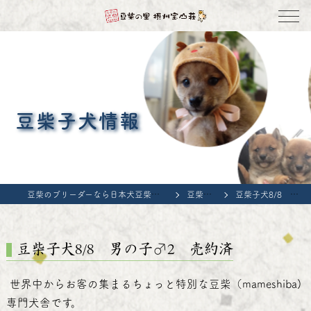
豆柴子犬情報
豆柴のブリーダーなら日本犬豆柴育成普及会 豆柴の里・摂州宝山荘
豆柴子犬情報
豆柴子犬8/8 男の子♂2 売約済
豆柴子犬8/8 男の子♂2 売約済
世界中からお客の集まるちょっと特別な豆柴（mameshiba)
専門犬舎です。