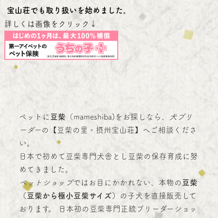
宝山荘でも取り扱いを始めました。
詳しくは画像をクリック↓
ペットに
豆柴
（mameshiba)をお探しなら、
犬ブリ
ーダー
の【豆柴の里・摂州宝山荘】へご相談くださ
い。
日本で初めて豆柴専門犬舎とし豆柴の保存育成に努
めてきました。
ペットショップ
ではお目にかかれない、本物の
豆柴
（豆柴から極小豆柴サイズ）
の子犬を直接販売して
おります。 日本初の豆柴専門正統ブリーダーショッ