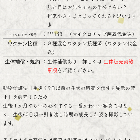
見た目はお兄ちゃんの半分ぐらい？
将来小さくまとまってくれると思います
♪
：
***148 （マイクロチップ装着代金込）
マイクロチップ番号
ワクチン接種
：
８種混合ワクチン接種済（ワクチン代金
込）
生体補償・規約
：
生体補償あり 詳しくは
生体販売契約
事項
をご覧ください。
動物愛護法「生後４9日以前の子犬の販売を供する展示の禁
止」を厳守するため
生後１か月ぐらいの心くすぐる一番かわいい写真ではな
く、生後60日頃～引き渡し時期の成長した姿を撮影してい
ます。