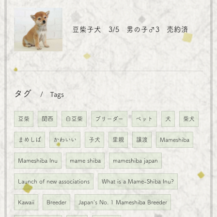
豆柴子犬 3/5 男の子♂3 売約済
タグ
Tags
豆柴
関西
白豆柴
ブリーダー
ペット
犬
柴犬
まめしば
かわいい
子犬
里親
譲渡
Mameshiba
Mameshiba Inu
mame shiba
mameshiba japan
Launch of new associations
What is a Mame-Shiba Inu?
Kawaii
Breeder
Japan's No. 1 Mameshiba Breeder