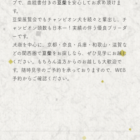
プで、血統書付きの
豆柴
を安心してお求め頂けま
す。
豆柴展覧会でもチャンピオン犬を続々と輩出し、チ
ャンピオン頭数も日本一！実績の伴う優良ブリーダ
ーです。
大阪
を中心に、京都・奈良・兵庫・和歌山・滋賀な
どの関西圏で
豆柴
をお探しなら、ぜひ見学にお越し
ください。もちろん遠方からのお越しも大歓迎で
す。随時見学のご予約を承っておりますので、WEB
予約からご確認ください。