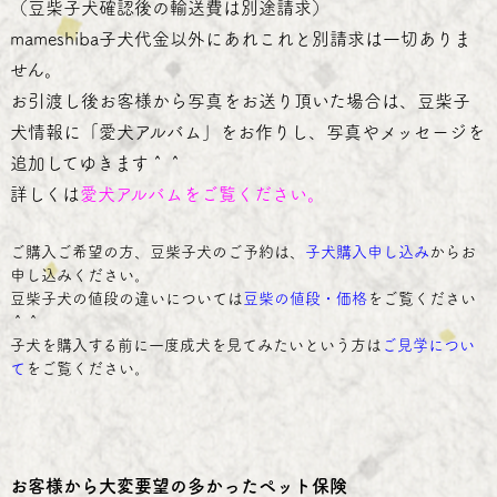
（豆柴子犬確認後の輸送費は別途請求）
mameshiba子犬代金以外にあれこれと別請求は一切ありま
せん。
お引渡し後お客様から写真をお送り頂いた場合は、豆柴子
犬情報に「愛犬アルバム」をお作りし、写真やメッセージを
追加してゆきます＾＾
詳しくは
愛犬アルバム
をご覧ください。
ご購入ご希望の方、豆柴子犬のご予約は、
子犬購入申し込み
からお
申し込みください。
豆柴子犬の値段の違いについては
豆柴の値段・価格
をご覧ください
＾＾
子犬を購入する前に一度成犬を見てみたいという方は
ご見学につい
て
をご覧ください。
お客様から大変要望の多かったペット保険