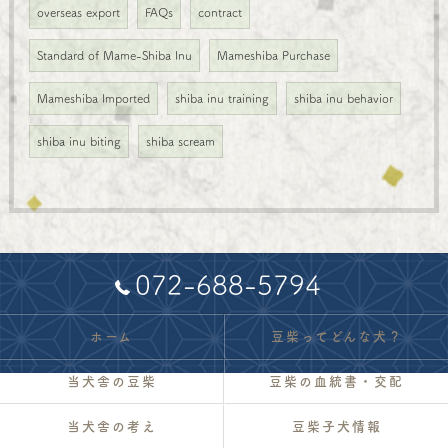
overseas export
FAQs
contract
Standard of Mame-Shiba Inu
Mameshiba Purchase
Mameshiba Imported
shiba inu training
shiba inu behavior
shiba inu biting
shiba scream
072-688-5794
ホーム
豆柴ってどんな犬？
当犬舎の豆柴
豆柴の血統書・交配
当犬舎の考え
豆柴子犬情報