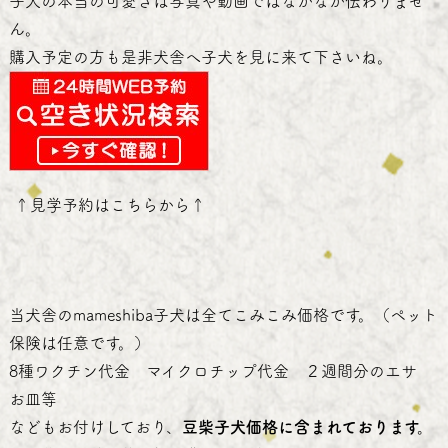
子犬の本当の可愛さは写真や動画ではなかなか伝わりませ
ん。
購入予定の方も是非犬舎へ子犬を見に来て下さいね。
↑
見学予約はこちらから
↑
当犬舎のmameshiba子犬は全てこみこみ価格です。（ペット
保険は任意です。）
8種ワクチン代金 マイクロチップ代金 ２週間分のエサ
お皿等
などもお付けしており、
豆柴子犬価格に含まれております。