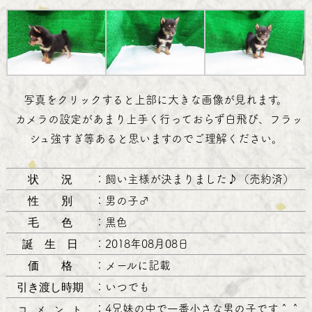
写真をクリックすると上部に大きな画像が見れます。
カメラの設定があまり上手く行っておらず白飛び、フラッ
シュ強すぎ等あると思いますのでご理解ください。
状 況
：
飼い主様が決まりました♪（売約済）
性 別
：
男の子♂
毛 色
：
黒色
誕 生 日
：
2018年08月08日
価 格
：
メールに記載
引き渡し時期
：
いつでも
：
4兄妹の中で一番小さな男の子です＾＾
コ メ ン ト