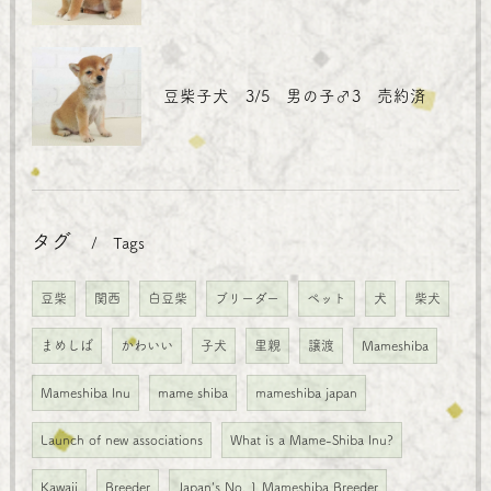
豆柴子犬 3/5 男の子♂3 売約済
タグ
Tags
豆柴
関西
白豆柴
ブリーダー
ペット
犬
柴犬
まめしば
かわいい
子犬
里親
譲渡
Mameshiba
Mameshiba Inu
mame shiba
mameshiba japan
Launch of new associations
What is a Mame-Shiba Inu?
Kawaii
Breeder
Japan's No. 1 Mameshiba Breeder