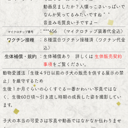
動画見ましたか？人懐っこさいっぱいで
なんか笑ってるみたいですね＾＾
音並み毛質良い子ですよー
：
***456 （マイクロチップ装着代金込）
マイクロチップ番号
ワクチン接種
：
８種混合ワクチン接種済（ワクチン代金
込）
生体補償・規約
：
生体補償あり 詳しくは
生体販売契約
事項
をご覧ください。
動物愛護法「生後４9日以前の子犬の販売を供する展示の禁
止」を厳守するため
生後１か月ぐらいの心くすぐる一番かわいい写真ではな
く、生後60日頃～引き渡し時期の成長した姿を撮影してい
ます。
子犬の本当の可愛さは写真や動画ではなかなか伝わりませ