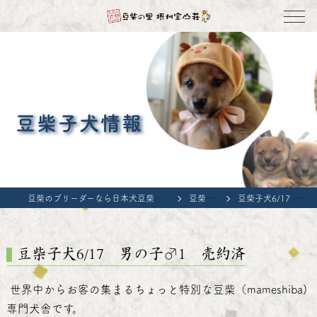
豆柴子犬情報
豆柴のブリーダーなら日本犬豆柴育成普及会 豆柴の里・摂州宝山荘
豆柴子犬情報
豆柴子犬6/17 男の子♂1 売約済
豆柴子犬6/17 男の子♂1 売約済
世界中からお客の集まるちょっと特別な豆柴（mameshiba)
専門犬舎です。