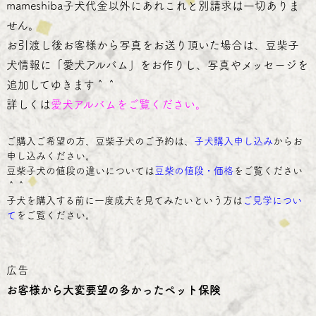
mameshiba子犬代金以外にあれこれと別請求は一切ありま
せん。
お引渡し後お客様から写真をお送り頂いた場合は、豆柴子
犬情報に「愛犬アルバム」をお作りし、写真やメッセージを
追加してゆきます＾＾
詳しくは
愛犬アルバム
をご覧ください。
ご購入ご希望の方、豆柴子犬のご予約は、
子犬購入申し込み
からお
申し込みください。
豆柴子犬の値段の違いについては
豆柴の値段・価格
をご覧ください
＾＾
子犬を購入する前に一度成犬を見てみたいという方は
ご見学につい
て
をご覧ください。
広告
お客様から大変要望の多かったペット保険