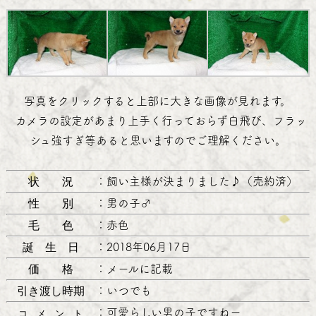
写真をクリックすると上部に大きな画像が見れます。
カメラの設定があまり上手く行っておらず白飛び、フラッ
シュ強すぎ等あると思いますのでご理解ください。
状 況
：
飼い主様が決まりました♪（売約済）
性 別
：
男の子♂
毛 色
：
赤色
誕 生 日
：
2018年06月17日
価 格
：
メールに記載
引き渡し時期
：
いつでも
：
可愛らしい男の子ですねー
コ メ ン ト