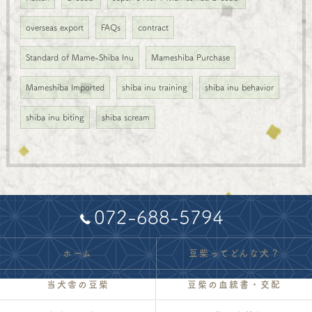
overseas export
FAQs
contract
Standard of Mame-Shiba Inu
Mameshiba Purchase
Mameshiba Imported
shiba inu training
shiba inu behavior
shiba inu biting
shiba scream
072-688-5794
ホーム
豆柴ってどんな犬？
当犬舎の豆柴
豆柴の血統書・交配