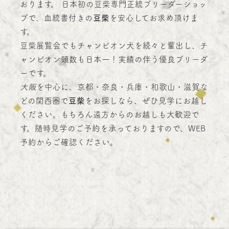
おります。 日本初の豆柴専門正統ブリーダーショッ
プで、血統書付きの
豆柴
を安心してお求め頂けま
す。
豆柴展覧会でもチャンピオン犬を続々と輩出し、チ
ャンピオン頭数も日本一！実績の伴う優良ブリーダ
ーです。
大阪
を中心に、京都・奈良・兵庫・和歌山・滋賀な
どの関西圏で
豆柴
をお探しなら、ぜひ見学にお越し
ください。もちろん遠方からのお越しも大歓迎で
す。随時見学のご予約を承っておりますので、WEB
予約からご確認ください。