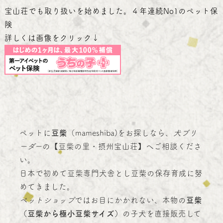
宝山荘でも取り扱いを始めました。４年連続No1のペット保
険‎
詳しくは画像をクリック↓
ペットに
豆柴
（mameshiba)をお探しなら、
犬ブリ
ーダー
の【豆柴の里・摂州宝山荘】へご相談くださ
い。
日本で初めて豆柴専門犬舎とし豆柴の保存育成に努
めてきました。
ペットショップ
ではお目にかかれない、本物の
豆柴
（豆柴から極小豆柴サイズ）
の子犬を直接販売して