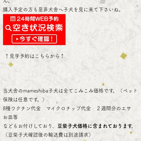
ん。
購入予定の方も是非犬舎へ子犬を見に来て下さいね。
↑
見学予約はこちらから
↑
当犬舎のmameshiba子犬は全てこみこみ価格です。（ペット
保険は任意です。）
8種ワクチン代金 マイクロチップ代金 ２週間分のエサ
お皿等
などもお付けしており、
豆柴子犬価格に含まれております。
（豆柴子犬確認後の輸送費は別途請求）