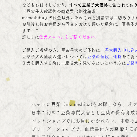
などもお付けしており、
すべて豆柴子犬価格に含まれてお
（豆柴子犬確認後の輸送費は別途請求）
mameshiba子犬代金以外にあれこれと別請求は一切ありま
お引渡し後お客様から写真をお送り頂いた場合は、豆柴子
ます＾＾
詳しくは
愛犬アルバム
をご覧ください。
ご購入ご希望の方、豆柴子犬のご予約は、
子犬購入申し込
豆柴子犬の値段の違いについては
豆柴の値段・価格
をご覧
子犬を購入する前に一度成犬を見てみたいという方は
ご見
ペットに
豆柴
（mameshiba)をお探しなら、
犬ブ
日本で初めて豆柴専門犬舎とし豆柴の保存育成
ペットショップ
ではお目にかかれない、本物の
ブリーダーショップで、血統書付きの
豆柴
を安