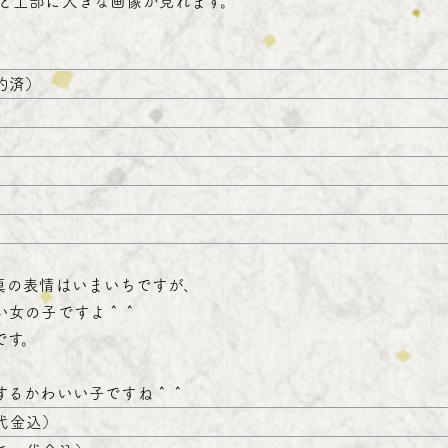
と上部に大きな画像が見れます。
約済）
真の表情はいまいちですが、
い女の子ですよ＾＾
です。
するかわいい子ですね＾＾
着代金込）