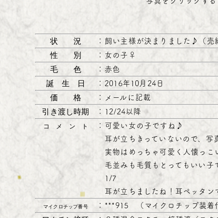
写真をクリックする
状 況
：
飼い主様が決まりました♪（売
性 別
：
女の子♀
毛 色
：
赤色
誕 生 日
：
2016年10月24日
価 格
：
メールに記載
引き渡し時期
：
12/24以降
：
可愛い女の子ですね♪
コ メ ン ト
耳が立ちきっていないので、写
実物はめっちゃ可愛く人懐っこ
毛並みも毛質もとってもいい子
1/7
耳が立ちましたね！耳ペッタン
：
***915 （マイクロチップ装
マイクロチップ番号