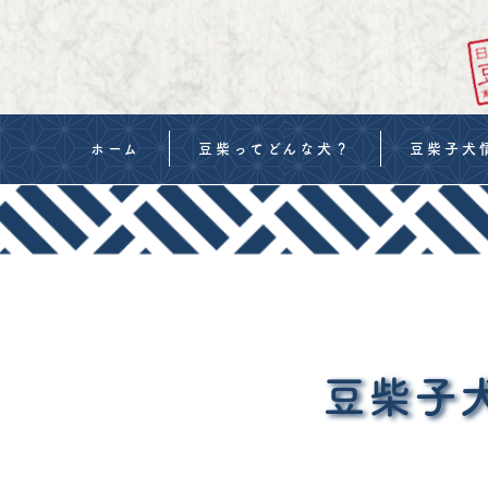
ホーム
豆柴ってどんな犬？
豆柴子犬
当犬舎の豆柴
豆柴の値段
豆柴の血統書・交配
購入までの
当犬舎の考え
お迎えの準
ご見学について
生体販売契
豆柴子
購入申し込
犬道-いぬ