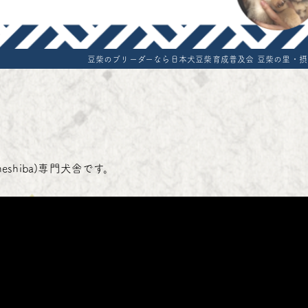
Standard of Mam
Export cost
豆柴のブリーダーなら日本犬豆柴育成普及会 豆柴の里・
Reservation form
hiba)専門犬舎です。