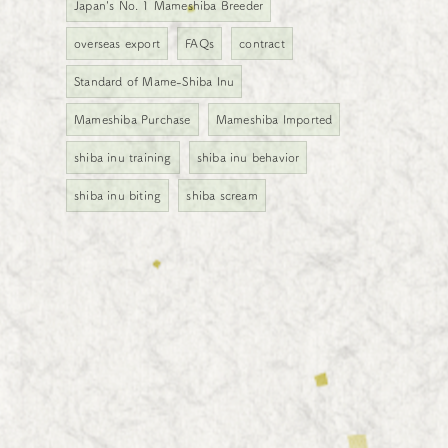
Japan's No. 1 Mameshiba Breeder
overseas export
FAQs
contract
Standard of Mame-Shiba Inu
Mameshiba Purchase
Mameshiba Imported
shiba inu training
shiba inu behavior
shiba inu biting
shiba scream