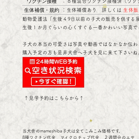
ワクチン接種
：
８種混合ワクチン接種済（ワク
生体補償・規約
：
生体補償あり 詳しくは
生体販
動物愛護法「生後４9日以前の子犬の販売を供する
生後１か月ぐらいの心くすぐる一番かわいい写真で
子犬の本当の可愛さは写真や動画ではなかなか伝わ
購入予定の方も是非犬舎へ子犬を見に来て下さいね
↑
見学予約はこちらから
↑
当犬舎のmameshiba子犬は全てこみこみ価格です。
8種ワクチン代金 マイクロチップ代金 ２週間分のエサ