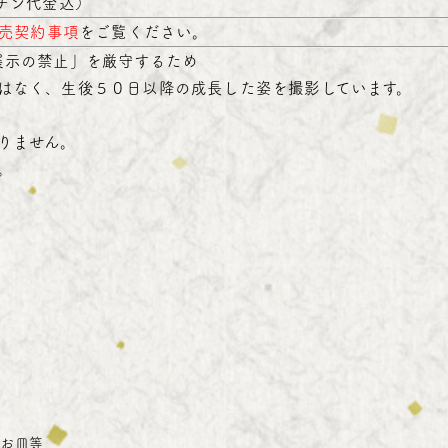
チン代金込）
売契約事項
をご覧ください。
展示の禁止」を厳守するため
はなく、生後５０日以降の成長した姿を撮影しています。
りません。
。
 お皿等