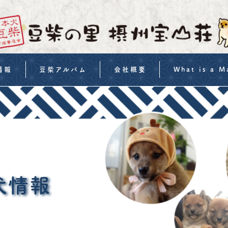
情報
豆柴アルバム
会社概要
What is a M
・価格
豆柴イベント案内
特定商取引法の表示
Shiba Inu Trainin
流れ
よくある質問
MameShiba Infor
備
子犬の飼い方
Features of Sess
約事項
Purchase a Mame
犬情報
みフォーム
FAQs | Mame Shib
どう-オンラインショップ
Terms and conditi