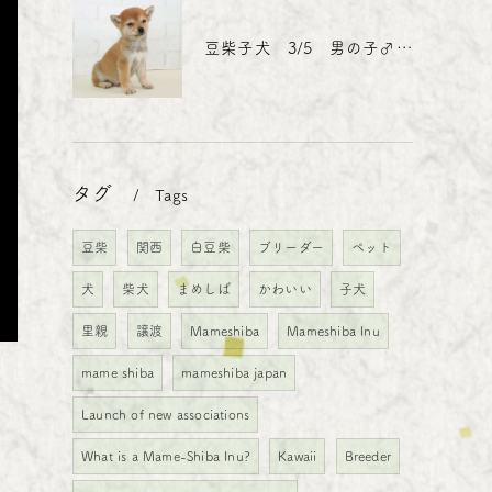
豆柴子犬 3/5 男の子♂3 売約済
タグ
Tags
豆柴
関西
白豆柴
ブリーダー
ペット
犬
柴犬
まめしば
かわいい
子犬
里親
譲渡
Mameshiba
Mameshiba Inu
mame shiba
mameshiba japan
Launch of new associations
What is a Mame-Shiba Inu?
Kawaii
Breeder