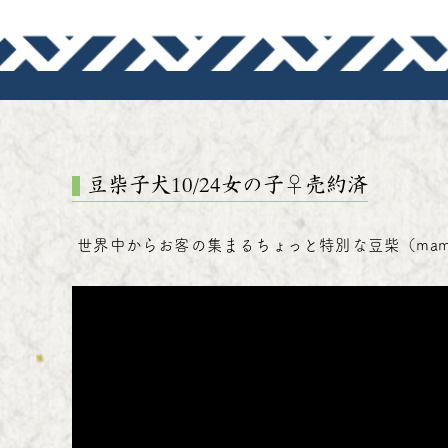
豆柴子犬10/24女の子♀売約済
世界中からお客の集まるちょっと特別な豆柴（mames