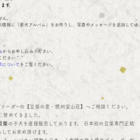
ります。
せん。
犬情報に「愛犬アルバム」をお作りし、写真やメッセージを追加してゆ
み
からお申し込みください。
ください＾＾
学について
をご覧ください。
リーダー
の【豆柴の里・摂州宝山荘】へご相談ください。
に努めてきました。
豆柴
の子犬を直接販売しております。 日本初の豆柴専門正統
心してお求め頂けます。