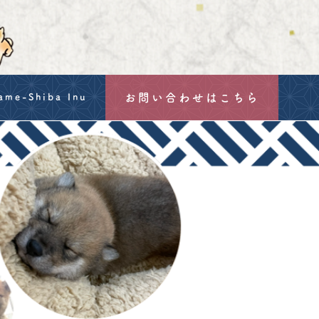
お問い合わせはこちら
ame-Shiba Inu
g
mation
hu Hozanso's Mame-Shiba
-Shiba Inu
a Inu: Size, Price & Export from Japan's Oldest Breeder
ons of the contract for the sale of living organisms