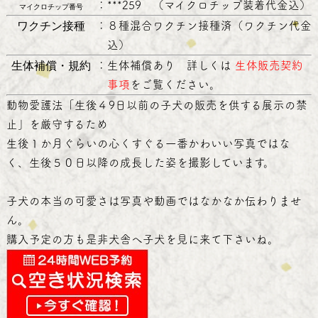
：
***259 （マイクロチップ装着代金込）
マイクロチップ番号
ワクチン接種
：
８種混合ワクチン接種済（ワクチン代金
込）
生体補償・規約
：
生体補償あり 詳しくは
生体販売契約
事項
をご覧ください。
動物愛護法「生後４9日以前の子犬の販売を供する展示の禁
止」を厳守するため
生後１か月ぐらいの心くすぐる一番かわいい写真ではな
く、生後５０日以降の成長した姿を撮影しています。
子犬の本当の可愛さは写真や動画ではなかなか伝わりませ
ん。
購入予定の方も是非犬舎へ子犬を見に来て下さいね。