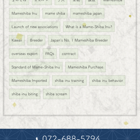
Mameshiba Inu
mame shiba
mameshiba japan
Launch of new associations
What is a Mame-Shiba Inu?
Kawaii
Breeder
Japan's No. 1 Mameshiba Breeder
overseas export
FAQs
contract
Standard of Mame-Shiba Inu
Mameshiba Purchase
Mameshiba Imported
shiba inu training
shiba inu behavior
shiba inu biting
shiba scream
072-688-5794