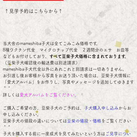
↑
見学予約はこちらから
↑
当犬舎のmameshiba子犬は全てこみこみ価格です。
8種ワクチン代金 マイクロチップ代金 ２週間分のエサ お皿等
などもお付けしており、
すべて豆柴子犬価格に含まれております。
（豆柴子犬確認後の輸送費は別途請求）
mameshiba子犬代金以外にあれこれと別請求は一切ありません。
お引渡し後お客様から写真をお送り頂いた場合は、豆柴子犬情報に
「愛犬アルバム」をお作りし、写真やメッセージを追加してゆきます
＾＾
詳しくは
愛犬アルバム
をご覧ください。
ご購入ご希望の方、豆柴子犬のご予約は、
子犬購入申し込み
からお
申し込みください。
豆柴子犬の値段の違いについては
豆柴の値段・価格
をご覧ください
＾＾
子犬を購入する前に一度成犬を見てみたいという方は
ご見学につい