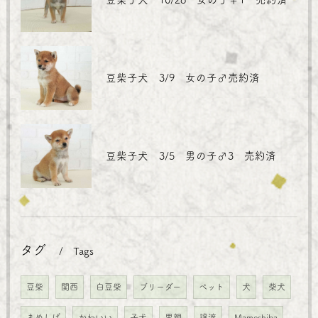
豆柴子犬 3/9 女の子♂売約済
豆柴子犬 3/5 男の子♂3 売約済
タグ
Tags
豆柴
関西
白豆柴
ブリーダー
ペット
犬
柴犬
まめしば
かわいい
子犬
里親
譲渡
Mameshiba