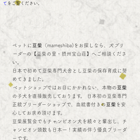
て
をご覧ください。
ペットに
豆柴
（mameshiba)をお探しなら、
犬ブリ
ーダー
の【豆柴の里・摂州宝山荘】へご相談くださ
い。
日本で初めて豆柴専門犬舎とし豆柴の保存育成に努
めてきました。
ペットショップ
ではお目にかかれない、本物の
豆柴
の子犬を直接販売しております。 日本初の豆柴専門
正統ブリーダーショップで、血統書付きの
豆柴
を安
心してお求め頂けます。
豆柴展覧会でもチャンピオン犬を続々と輩出し、チ
ャンピオン頭数も日本一！実績の伴う優良ブリーダ
ーです。