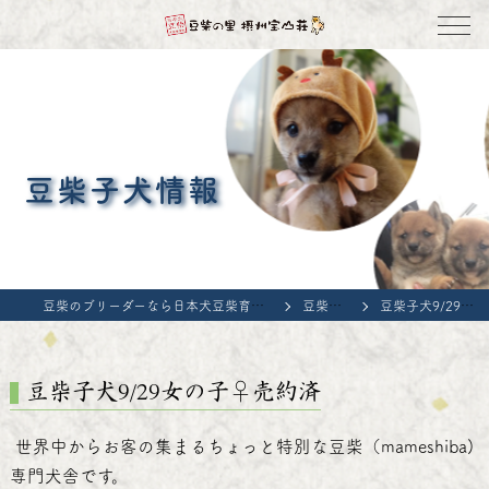
豆柴子犬情報
豆柴のブリーダーなら日本犬豆柴育成普及会 豆柴の里・摂州宝山荘
豆柴子犬情報
豆柴子犬9/29女の子♀売約済
豆柴子犬9/29女の子♀売約済
世界中からお客の集まるちょっと特別な豆柴（mameshiba)
専門犬舎です。