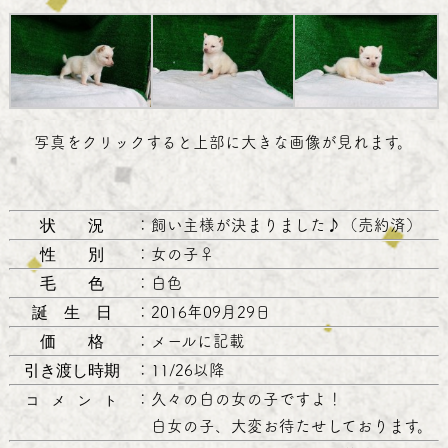
写真をクリックすると上部に大きな画像が見れます。
状 況
：
飼い主様が決まりました♪（売約済）
性 別
：
女の子♀
毛 色
：
白色
誕 生 日
：
2016年09月29日
価 格
：
メールに記載
引き渡し時期
：
11/26以降
：
久々の白の女の子ですよ！
コ メ ン ト
白女の子、大変お待たせしております。