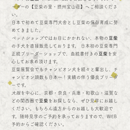
ーダー
の【豆柴の里・摂州宝山荘】へご相談くださ
い。
日本で初めて豆柴専門犬舎とし豆柴の保存育成に努
めてきました。
ペットショップ
ではお目にかかれない、本物の
豆柴
の子犬を直接販売しております。 日本初の豆柴専門
正統ブリーダーショップで、血統書付きの
豆柴
を安
心してお求め頂けます。
豆柴展覧会でもチャンピオン犬を続々と輩出し、チ
ャンピオン頭数も日本一！実績の伴う優良ブリーダ
ーです。
大阪
を中心に、京都・奈良・兵庫・和歌山・滋賀な
どの関西圏で
豆柴
をお探しなら、ぜひ見学にお越し
ください。もちろん遠方からのお越しも大歓迎で
す。随時見学のご予約を承っておりますので、WEB
予約からご確認ください。