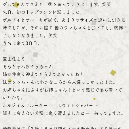
グしてる人でさえも、後を追って走り出します。笑笑
先日、初のドッグランを体験しました。
ボルゾイとサルーキが居て、あまりのサイズの違いに引き気
味でしたが、そのお陰で 他のワンちゃんと会っても、物怖
じしなくなりました。笑笑
うちに来て3日目。
宝山荘より
そらちゃん＆クゥちゃん
姉妹仲良く迎えてもらえてよかったね！
妹のクゥちゃんは小さなころから人懐っこかったよね。
お姉ちゃんはさすがお姉ちゃん！という感じで落ち着いて
いたかな。
ボルゾイ＆サルーキー ホワイトシェパート
滅多に会えない犬種に良く遭えましたねー 持ってますね。
動物愛護法「生後４５日以前の子犬の販売を供する展示の