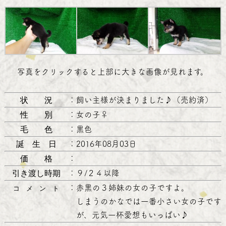
写真をクリックすると上部に大きな画像が見れます。
状 況
：
飼い主様が決まりました♪（売約済）
性 別
：
女の子♀
毛 色
：
黒色
誕 生 日
：
2016年08月03日
価 格
：
引き渡し時期
：
９/２４以降
：
赤黒の３姉妹の女の子ですよ。
コ メ ン ト
しまうのかなでは一番小さい女の子です
が、元気一杯愛想もいっぱい♪