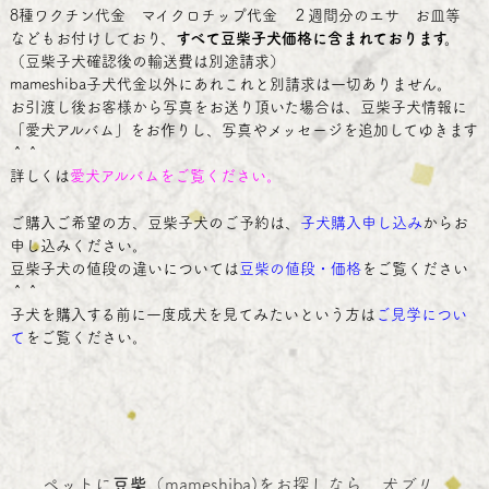
8種ワクチン代金 マイクロチップ代金 ２週間分のエサ お皿等
などもお付けしており、
すべて豆柴子犬価格に含まれております。
（豆柴子犬確認後の輸送費は別途請求）
mameshiba子犬代金以外にあれこれと別請求は一切ありません。
お引渡し後お客様から写真をお送り頂いた場合は、豆柴子犬情報に
「愛犬アルバム」をお作りし、写真やメッセージを追加してゆきます
＾＾
詳しくは
愛犬アルバム
をご覧ください。
ご購入ご希望の方、豆柴子犬のご予約は、
子犬購入申し込み
からお
申し込みください。
豆柴子犬の値段の違いについては
豆柴の値段・価格
をご覧ください
＾＾
子犬を購入する前に一度成犬を見てみたいという方は
ご見学につい
て
をご覧ください。
ペットに
豆柴
（mameshiba)をお探しなら、
犬ブリ