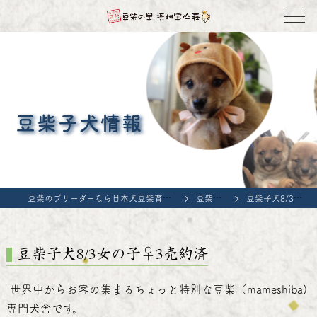
豆柴子犬情報
豆柴のブリーダーなら日本犬豆柴育成普及会 豆柴の里・摂州宝山荘
豆柴子犬情報
豆柴子犬8/3女の子♀3売約済
豆柴子犬8/3女の子♀3売約済
世界中からお客の集まるちょっと特別な豆柴（mameshiba)
専門犬舎です。