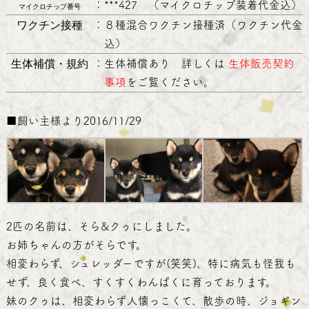
：
***427 （マイクロチップ装着代金込）
マイクロチップ番号
ワクチン接種
：
８種混合ワクチン接種済（ワクチン代金
込）
生体補償・規約
：
生体補償あり 詳しくは
生体販売契約
事項
をご覧ください。
■飼い主様より
2016/11/29
2匹の名前は、そら&クゥにしました。
お姉ちゃんの方がそらです。
相変わらず、シュレッダーですが(笑笑)、特に病気も怪我も
せず、良く食べ、すくすくわんぱくに育っております。
妹のクゥは、相変わらず人懐っこくて、散歩の時、ジョギン