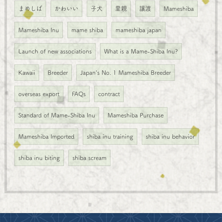
まめしば
かわいい
子犬
里親
譲渡
Mameshiba
Mameshiba Inu
mame shiba
mameshiba japan
Launch of new associations
What is a Mame-Shiba Inu?
Kawaii
Breeder
Japan's No. 1 Mameshiba Breeder
overseas export
FAQs
contract
Standard of Mame-Shiba Inu
Mameshiba Purchase
Mameshiba Imported
shiba inu training
shiba inu behavior
shiba inu biting
shiba scream