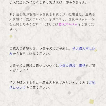
子犬代金以外にあれこれと別請求は一切ありません。
お引渡し後お客様から写真をお送り頂いた場合は、豆柴子
犬情報に「愛犬アルバム」をお作りし、写真やメッセージ
を追加してゆきます＾＾詳しくは
愛犬アルバム
をご覧くだ
さい。
ご購入ご希望の方、豆柴子犬のご予約は、
子犬購入申し込
み
からお申し込みください。
豆柴子犬の値段の違いについては
豆柴の値段・価格
をご覧
ください＾＾
子犬を購入する前に一度成犬を見てみたいという方は
ご見
学について
をご覧ください。