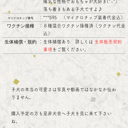
陽気な性格でおもちゃが大好き(^-^）
落ち着きもある子犬ですよ♪
：
***595 （マイクロチップ装着代金込）
マイクロチップ番号
ワクチン接種
：
８種混合ワクチン接種済（ワクチン代金
込）
生体補償・規約
：
生体補償あり 詳しくは
生体販売契約
事項
をご覧ください。
子犬の本当の可愛さは写真や動画ではなかなか伝わ
りません。
購入予定の方も是非犬舎へ子犬を見に来て下さい
ね。