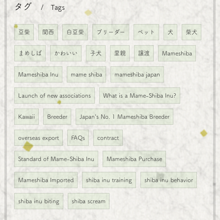
タグ
Tags
豆柴
関西
白豆柴
ブリーダー
ペット
犬
柴犬
まめしば
かわいい
子犬
里親
譲渡
Mameshiba
Mameshiba Inu
mame shiba
mameshiba japan
Launch of new associations
What is a Mame-Shiba Inu?
Kawaii
Breeder
Japan's No. 1 Mameshiba Breeder
overseas export
FAQs
contract
Standard of Mame-Shiba Inu
Mameshiba Purchase
Mameshiba Imported
shiba inu training
shiba inu behavior
shiba inu biting
shiba scream