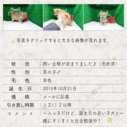
写真をクリックすると大きな画像が見れます。
状 況
：
飼い主様が決まりました♪（売約済）
性 別
：
男の子♂
毛 色
：
赤色
誕 生 日
：
2015年10月21日
価 格
：
メールに記載
引き渡し時期
：
１２/１２以降
：
一人っ子だけど、誕生日の近い子犬と一
コ メ ン ト
緒にすくすくと社会勉強中！