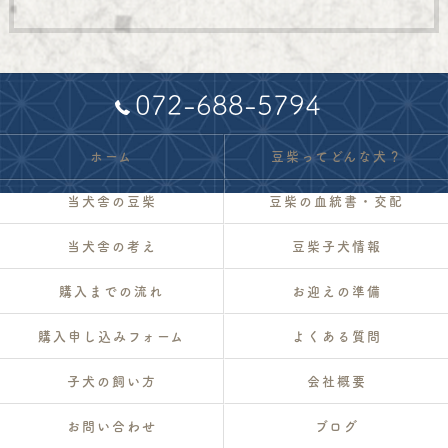
072-688-5794
ホーム
豆柴ってどんな犬？
当犬舎の豆柴
豆柴の血統書・交配
当犬舎の考え
豆柴子犬情報
購入までの流れ
お迎えの準備
購入申し込みフォーム
よくある質問
子犬の飼い方
会社概要
お問い合わせ
ブログ