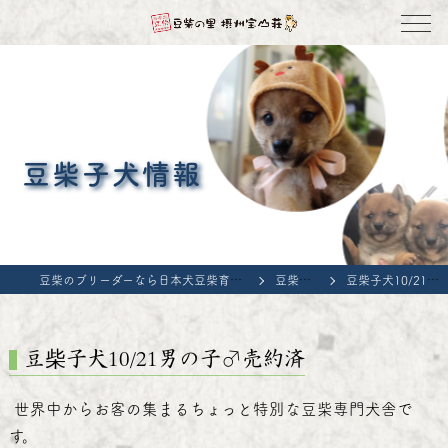
豆柴子犬情報
豆柴のブリーダーなら日本犬豆柴育成普及会 豆柴の里・摂州宝山荘
豆柴子犬情報
豆柴子犬10/21男の子♂売約済
豆柴子犬10/21男の子♂売約済
世界中からお客の集まるちょっと特別な豆柴専門犬舎で
す。