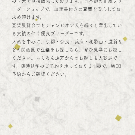
の子犬を直接販売しております。 日本初の正統ブリ
ーダーショップで、血統書付きの
豆柴
を安心してお
求め頂けます。
豆柴展覧会でもチャンピオン犬を続々と輩出してい
る実績の伴う優良ブリーダーです。
大阪
を中心に、京都・奈良・兵庫・和歌山・滋賀な
どの関西圏で
豆柴
をお探しなら、ぜひ見学にお越し
ください。もちろん遠方からのお越しも大歓迎で
す。随時見学のご予約を承っておりますので、WEB
予約からご確認ください。