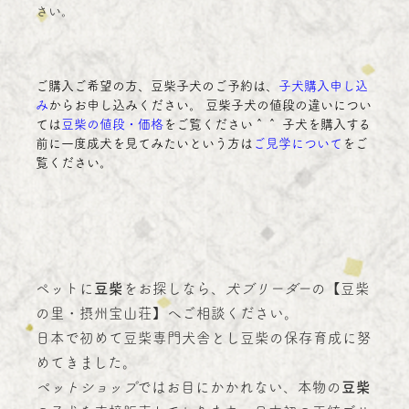
さい。
ご購入ご希望の方、豆柴子犬のご予約は、
子犬購入申し込
み
からお申し込みください。 豆柴子犬の値段の違いについ
ては
豆柴の値段・価格
をご覧ください＾＾ 子犬を購入する
前に一度成犬を見てみたいという方は
ご見学について
をご
覧ください。
ペットに
豆柴
をお探しなら、
犬ブリーダー
の【豆柴
の里・摂州宝山荘】へご相談ください。
日本で初めて豆柴専門犬舎とし豆柴の保存育成に努
めてきました。
ペットショップ
ではお目にかかれない、本物の
豆柴