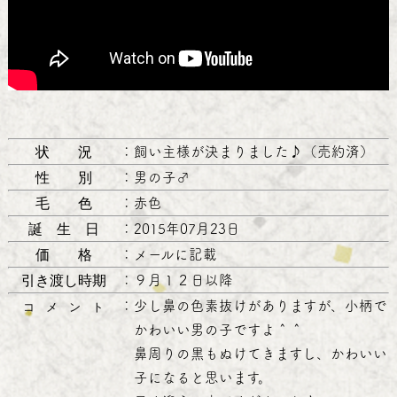
状 況
：
飼い主様が決まりました♪（売約済）
性 別
：
男の子♂
毛 色
：
赤色
誕 生 日
：
2015年07月23日
価 格
：
メールに記載
引き渡し時期
：
９月１２日以降
：
少し鼻の色素抜けがありますが、小柄で
コ メ ン ト
かわいい男の子ですよ＾＾
鼻周りの黒もぬけてきますし、かわいい
子になると思います。