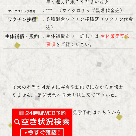
早く迎えに来てくださいね♪
：
*** （マイクロチップ装着代金込）
マイクロチップ番号
ワクチン接種
：
８種混合ワクチン接種済（ワクチン代金
込）
生体補償・規約
：
生体補償あり 詳しくは
生体販売契約
事項
をご覧ください。
子犬の本当の可愛さは写真や動画ではなかなか伝わ
りません。 是非犬舎へ子犬を見に来て下さいね。
見学予約はこちらから