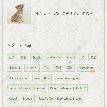
豆柴子犬 3/5 男の子♂3 売約済
タグ
Tags
豆柴
関西
白豆柴
ブリーダー
ペット
犬
柴犬
まめしば
かわいい
子犬
里親
譲渡
Mameshiba
Mameshiba Inu
mame shiba
mameshiba japan
Launch of new associations
What is a Mame-Shiba Inu?
Kawaii
Breeder
Japan's No. 1 Mameshiba Breeder