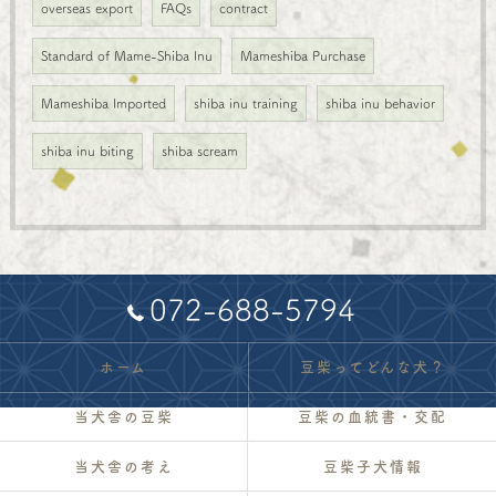
overseas export
FAQs
contract
Standard of Mame-Shiba Inu
Mameshiba Purchase
Mameshiba Imported
shiba inu training
shiba inu behavior
shiba inu biting
shiba scream
072-688-5794
ホーム
豆柴ってどんな犬？
当犬舎の豆柴
豆柴の血統書・交配
当犬舎の考え
豆柴子犬情報