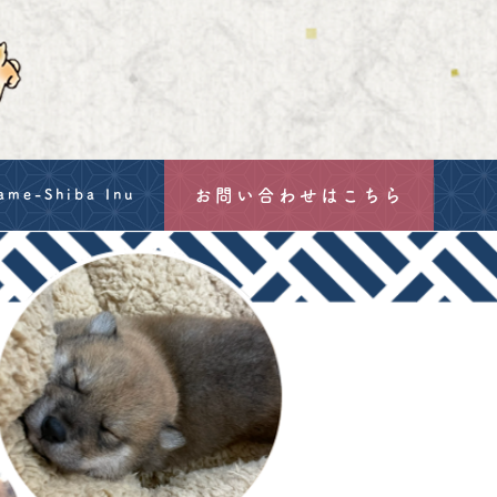
お問い合わせはこちら
ame-Shiba Inu
g
mation
hu Hozanso's Mame-Shiba
-Shiba Inu
a Inu: Size, Price & Export from Japan's Oldest Breeder