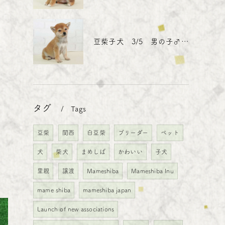
豆柴子犬 3/5 男の子♂3 売約済
タグ
Tags
豆柴
関西
白豆柴
ブリーダー
ペット
犬
柴犬
まめしば
かわいい
子犬
里親
譲渡
Mameshiba
Mameshiba Inu
mame shiba
mameshiba japan
Launch of new associations