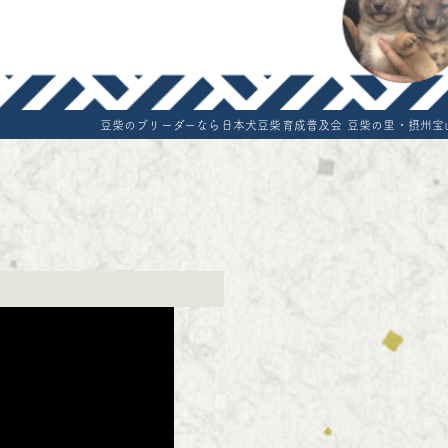
どう-オンラインショップ
Terms and conditi
Standard of Mam
Export cost
豆柴のブリーダーなら日本犬豆柴育成普及会 豆柴の里・摂州宝
Reservation form