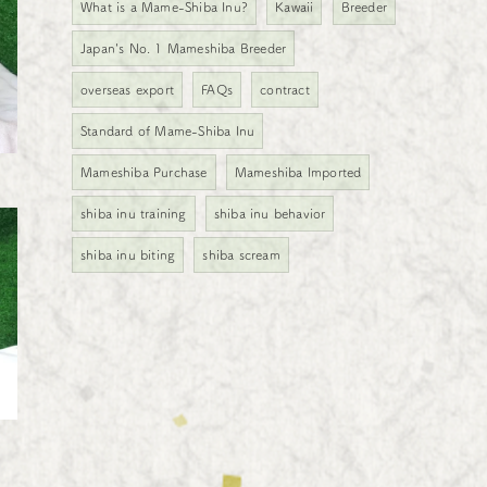
What is a Mame-Shiba Inu?
Kawaii
Breeder
Japan's No. 1 Mameshiba Breeder
overseas export
FAQs
contract
Standard of Mame-Shiba Inu
Mameshiba Purchase
Mameshiba Imported
shiba inu training
shiba inu behavior
shiba inu biting
shiba scream