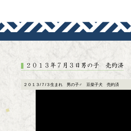
犬道-いぬ
２０１３年７月３日男の子 売約済
２０１３/７/３生まれ 男の子♂ 豆柴子犬 売約済