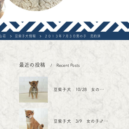
ons of the contract for the sale of living organisms
e-Shiba Inu
山荘
豆柴子犬情報
２０１３年７月３日男の子 売約済
最近の投稿
Recent Posts
豆柴子犬 10/28 女の子♀1 売約済
豆柴子犬 3/9 女の子♂売約済