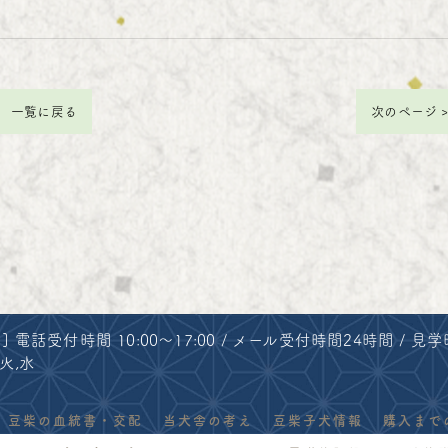
一覧に戻る
次のページ 
 電話受付時間 10:00～17:00 / メール受付時間24時間 / 見学時間
 火,水
豆柴の血統書・交配
当犬舎の考え
豆柴子犬情報
購入まで