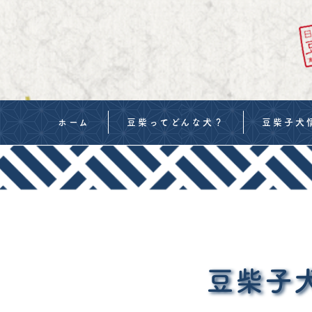
ホーム
豆柴ってどんな犬？
豆柴子犬
当犬舎の豆柴
豆柴の値段
豆柴の血統書・交配
購入までの
当犬舎の考え
お迎えの準
ご見学について
生体販売契
豆柴子
購入申し込