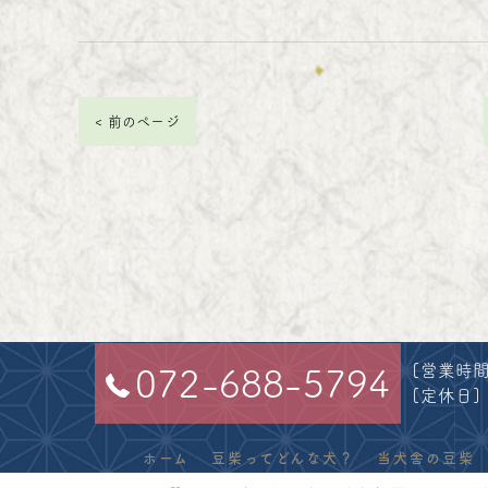
< 前のページ
[営業時間]
072-688-5794
[定休日]
ホーム
豆柴ってどんな犬？
当犬舎の豆柴