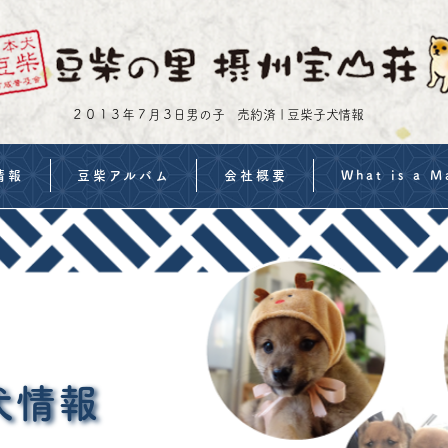
２０１３年７月３日男の子 売約済 | 豆柴子犬情報
情報
豆柴アルバム
会社概要
What is a M
・価格
豆柴イベント案内
特定商取引法の表示
Shiba Inu Trainin
流れ
よくある質問
MameShiba Infor
備
子犬の飼い方
Features of Sess
約事項
Purchase a Mame
犬情報
みフォーム
FAQs | Mame Shib