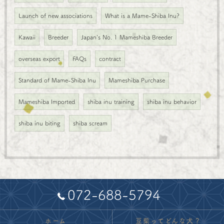
Launch of new associations
What is a Mame-Shiba Inu?
Kawaii
Breeder
Japan's No. 1 Mameshiba Breeder
overseas export
FAQs
contract
Standard of Mame-Shiba Inu
Mameshiba Purchase
Mameshiba Imported
shiba inu training
shiba inu behavior
shiba inu biting
shiba scream
072-688-5794
ホーム
豆柴ってどんな犬？