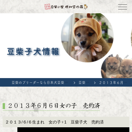
豆柴子犬情報
豆柴のブリーダーなら日本犬豆柴育成普及会 豆柴の里・摂州宝山荘
豆柴子犬情報
２０１３年６月６日女の子 売約済
２０１３年６月６日女の子 売約済
２０１３/６/６生まれ 女の子♀1 豆柴子犬 売約済