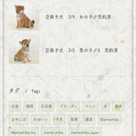
豆柴子犬 3/9 女の子♂売約済
豆柴子犬 3/5 男の子♂3 売約済
タグ
Tags
豆柴
関西
白豆柴
ブリーダー
ペット
犬
柴犬
まめしば
かわいい
子犬
里親
譲渡
Mameshiba
Mameshiba Inu
mame shiba
mameshiba japan