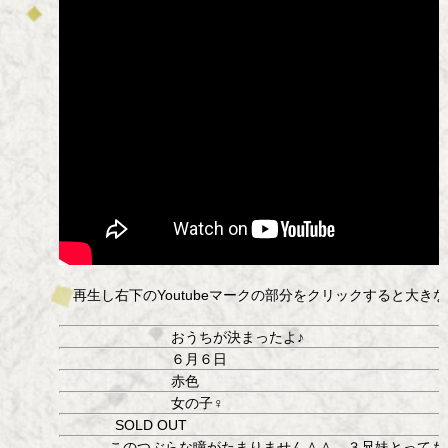
再生し右下のYoutubeマークの部分をクリックすると大き
おうちが決まったよ♪
６月６日
赤色
女の子♀
SOLD OUT
このつぶらな瞳がたまりません＾＾ ３兄妹とっても