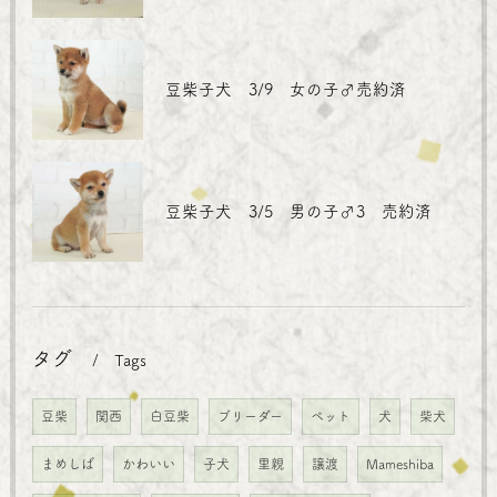
豆柴子犬 3/9 女の子♂売約済
豆柴子犬 3/5 男の子♂3 売約済
タグ
Tags
豆柴
関西
白豆柴
ブリーダー
ペット
犬
柴犬
まめしば
かわいい
子犬
里親
譲渡
Mameshiba