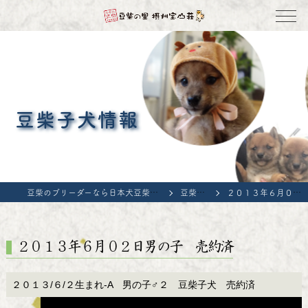
豆柴子犬情報
豆柴のブリーダーなら日本犬豆柴育成普及会 豆柴の里・摂州宝山荘
豆柴子犬情報
２０１３年６月０２日男の子 売約済
２０１３年６月０２日男の子 売約済
２０１３/６/２生まれ-A 男の子♂２ 豆柴子犬 売約済