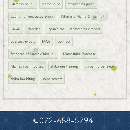
Mameshiba Inu
mame shiba
mameshiba japan
Launch of new associations
What is a Mame-Shiba Inu?
Kawaii
Breeder
Japan's No. 1 Mameshiba Breeder
overseas export
FAQs
contract
Standard of Mame-Shiba Inu
Mameshiba Purchase
Mameshiba Imported
shiba inu training
shiba inu behavior
shiba inu biting
shiba scream
072-688-5794