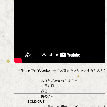
再生し右下のYoutubeマークの部分をクリックすると大き
おうちが決まったよ＾＾
６月２日
赤色
男の子♂
SOLD OUT
この暑さでも元気いっぱい U￣ー￣U ニヤ