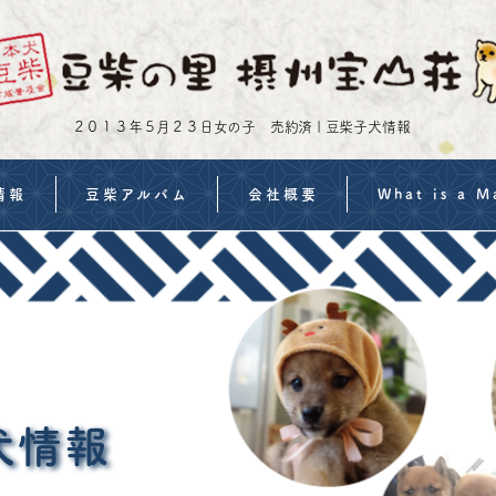
２０１３年５月２３日女の子 売約済 | 豆柴子犬情報
情報
豆柴アルバム
会社概要
What is a M
・価格
豆柴イベント案内
特定商取引法の表示
Shiba Inu Trainin
流れ
よくある質問
MameShiba Infor
備
子犬の飼い方
Features of Sess
約事項
Purchase a Mame
犬情報
みフォーム
FAQs | Mame Shib