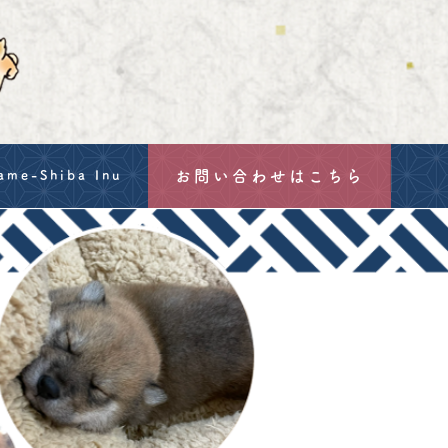
お問い合わせはこちら
ame-Shiba Inu
g
mation
hu Hozanso's Mame-Shiba
-Shiba Inu
a Inu: Size, Price & Export from Japan's Oldest Breeder