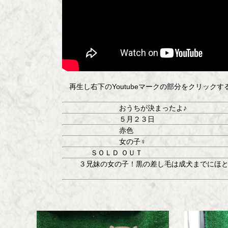
再生し右下のYoutubeマークの部分をクリック
おうちが決まったよ♪
５月２３日
赤色
女の子♀
ＳＯＬＤ ＯＵＴ
３兄妹の女の子！黒の差し毛は成犬までにほと