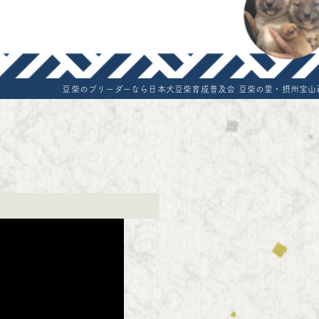
どう-オンラインショップ
Terms and conditi
Standard of Mam
Export cost
豆柴のブリーダーなら日本犬豆柴育成普及会 豆柴の里・摂州宝山
Reservation form