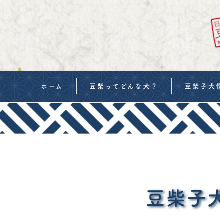
ホーム
豆柴ってどんな犬？
豆柴子犬
当犬舎の豆柴
豆柴の値段
豆柴の血統書・交配
購入までの
当犬舎の考え
お迎えの準
ご見学について
生体販売契
豆柴子
購入申し込