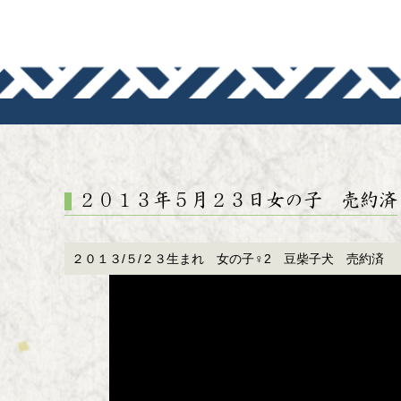
犬道-いぬ
２０１３年５月２３日女の子 売約済
２０１３/５/２３生まれ 女の子♀2 豆柴子犬 売約済