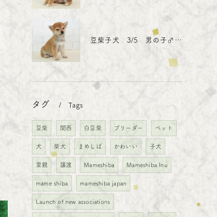
豆柴子犬 3/5 男の子♂3 売約済
タグ
Tags
豆柴
関西
白豆柴
ブリーダー
ペット
犬
柴犬
まめしば
かわいい
子犬
里親
譲渡
Mameshiba
Mameshiba Inu
mame shiba
mameshiba japan
Launch of new associations