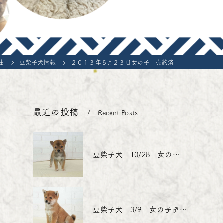
ons of the contract for the sale of living organisms
e-Shiba Inu
荘
豆柴子犬情報
２０１３年５月２３日女の子 売約済
最近の投稿
Recent Posts
豆柴子犬 10/28 女の子♀1 売約済
豆柴子犬 3/9 女の子♂売約済