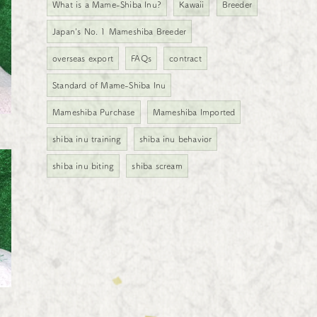
What is a Mame-Shiba Inu?
Kawaii
Breeder
Japan's No. 1 Mameshiba Breeder
overseas export
FAQs
contract
Standard of Mame-Shiba Inu
Mameshiba Purchase
Mameshiba Imported
shiba inu training
shiba inu behavior
shiba inu biting
shiba scream