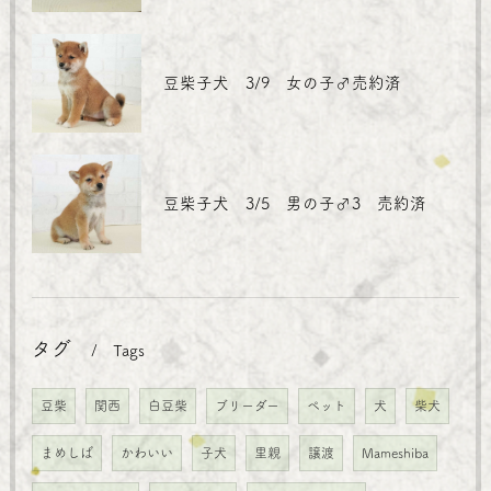
豆柴子犬 3/9 女の子♂売約済
豆柴子犬 3/5 男の子♂3 売約済
タグ
Tags
豆柴
関西
白豆柴
ブリーダー
ペット
犬
柴犬
まめしば
かわいい
子犬
里親
譲渡
Mameshiba