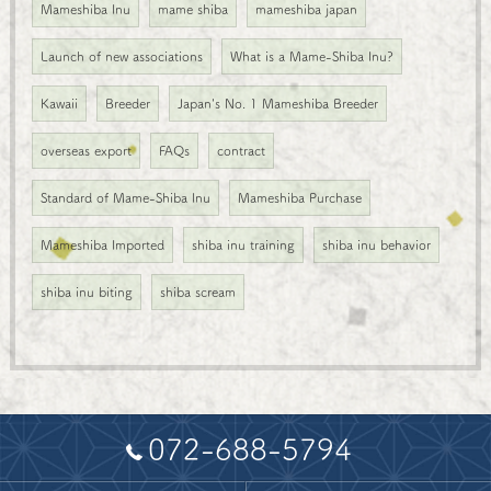
Mameshiba Inu
mame shiba
mameshiba japan
Launch of new associations
What is a Mame-Shiba Inu?
Kawaii
Breeder
Japan's No. 1 Mameshiba Breeder
overseas export
FAQs
contract
Standard of Mame-Shiba Inu
Mameshiba Purchase
Mameshiba Imported
shiba inu training
shiba inu behavior
shiba inu biting
shiba scream
072-688-5794