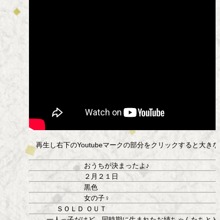
再生し右下のYoutubeマークの部分をクリックすると大き
おうちが決まったよ♪
２月２１日
黒色
女の子♀
ＳＯＬＤ ＯＵＴ
一人っ子だけど、同時期に生まれたお姉ちゃんたちとと